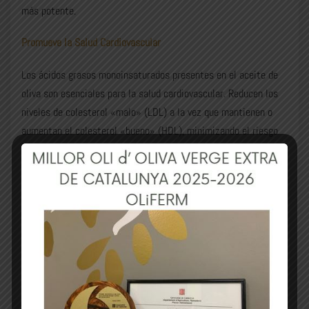
más potente.
Promueve la Salud Cardiovascular
Los ácidos grasos monoinsaturados presentes en el aceite de
oliva son esenciales para la salud cardiovascular. Reducen los
niveles de colesterol «malo» (LDL) a la vez que mantienen o
aumentan el colesterol «bueno» (HDL), minimizando el riesgo
de enfermedades cardíacas.
Ayuda a Perder Peso
Aunque sea rico en calorías, el aceite de oliva puede ser un gran
aliado en la pérdida de peso. Su contenido en ácidos grasos
monoinsaturados puede promover la saciedad, reduciendo el
consumo calórico total a lo largo del día.
Mejora la Salud de la Piel y el Cabello