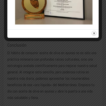
Los ácidos grasos esenciales y los antioxidantes del aceite de
oliva no sólo benefician a la salud interna, sino que también
promueven una piel más hidratada y un cabello más fuerte y
brillante. Su aplicación tópica y el consumo en ayunas pueden
mejorar significativamente el aspecto de la piel y el cabello.
Conclusión
El hábito de consumir aceite de oliva en ayunas no es sólo una
práctica milenaria con profundas raíces culturales, sino una
estrategia avalada científicamente para mejorar nuestra salud
general. Al integrar esta sencilla, pero poderosa rutina en
nuestra vida diaria, podemos aprovechar los innumerables
beneficios de ese «oro líquido» del Mediterráneo. Empieza tu
día con aceite de oliva en ayunas y abre la puerta a una vida
más saludable y llena.