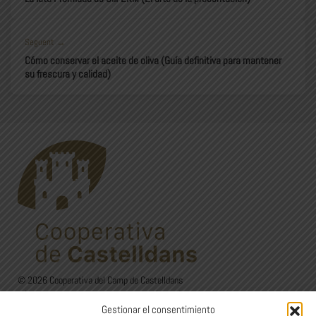
Seguent →
Cómo conservar el aceite de oliva (Guía definitiva para mantener
su frescura y calidad)
© 2026 Cooperativa del Camp de Castelldans
C/Sant Isidre, 24. 25154 Castelldans (Lleida)
Gestionar el consentimiento
973 12 00 22 - 626 60 27 44