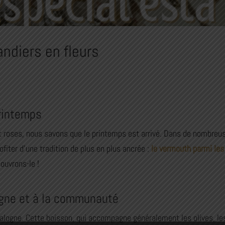
ndiers en fleurs
printemps
 roses, nous savons que le printemps est arrivé. Dans de nombreus
ofiter d’une tradition de plus en plus ancrée :
le vermouth parmi les
ouvrons-le !
gne et à la communauté
logne. Cette boisson, qui accompagne généralement les olives, les