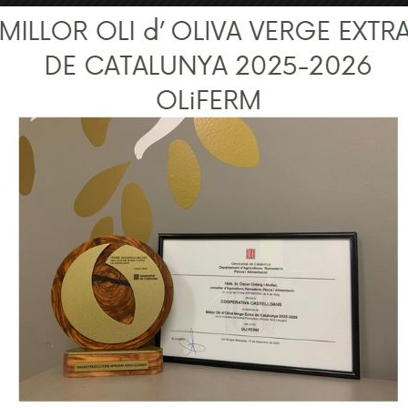
re, de conversation et de plaisir partagé. Et si nous ajoutons à ce
st une expérience inoubliable.
s entre agriculteurs, qui profitaient des pauses du travail pour pa
ps, cette pratique est devenue populaire et aujourd’hui de nombreu
nements spéciaux en pleine nature.
gé de symbolisme
s à fleurir, souvent même avant l’arrivée officielle du printemps. 
sant la renaissance et l’espoir. Cette beauté éphémère fait de cha
chent à profiter de ces moments avec un verre de vermouth à la ma
vec des produits locaux
ers en fleurs,
c’est bien plus qu’admirer le paysage ; C’est un hom