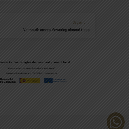
Seguent →
Vermouth among flowering almond trees