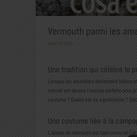
Vermouth parmi les ama
febrer 26, 2025
Une tradition qui célèbre le 
Lorsque les amandiers deviennent blancs et
naturel est devenu l’excuse parfaite pour pr
coutume ? Quelle est sa signification ? Déc
Une coutume liée à la campa
L’amour du vermouth est bien connu en Cata