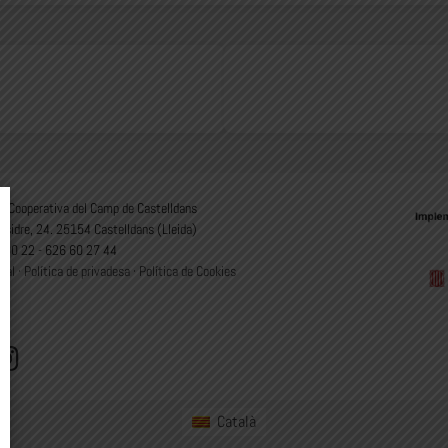
 Cooperativa del Camp de Castelldans
Isidre, 24. 25154 Castelldans (Lleida)
 00 22 - 626 60 27 44
gal
·
Política de privadesa
·
Política de Cookies
Català