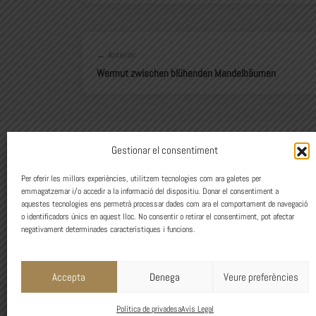
← Anterior
Wermut zwischen blühenden Mandelbäumen
© 2026
Gestionar el consentiment
C/Sant 
973 12
Per oferir les millors experiències, utilitzem tecnologies com ara galetes per
Avís Le
emmagatzemar i/o accedir a la informació del dispositiu. Donar el consentiment a
aquestes tecnologies ens permetrà processar dades com ara el comportament de navegació
o identificadors únics en aquest lloc. No consentir o retirar el consentiment, pot afectar
Design
negativament determinades característiques i funcions.
Accepta
Denega
Veure preferències
Política de privadesa
Avís Legal