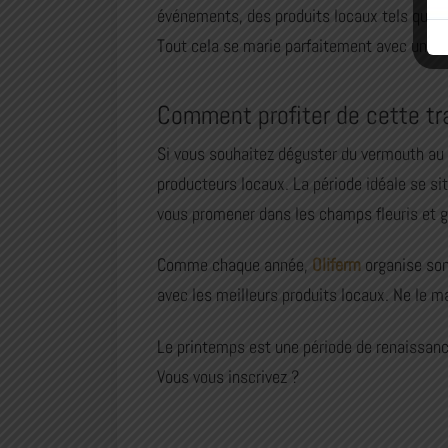
événements, des produits locaux tels que du
Tout cela se marie parfaitement avec un ver
Comment profiter de cette tr
Si vous souhaitez déguster du vermouth au m
producteurs locaux. La période idéale se sit
vous promener dans les champs fleuris et go
Comme chaque année,
Oliferm
organise son
avec les meilleurs produits locaux. Ne le m
Le printemps est une période de renaissance
Vous vous inscrivez ?