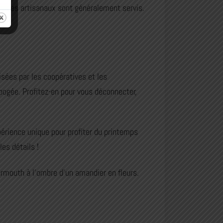
romages artisanaux sont généralement servis.
isées par les coopératives et les
 apogée. Profitez-en pour vous déconnecter,
érience unique pour profiter du printemps
es détails !
ermouth à l’ombre d’un amandier en fleurs.