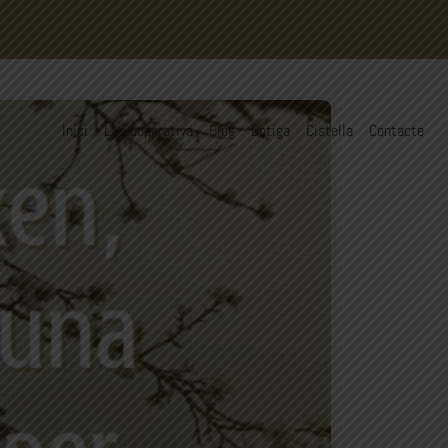
Inici
La Cooperativa
Blog
Botiga
Cistella
Contacte