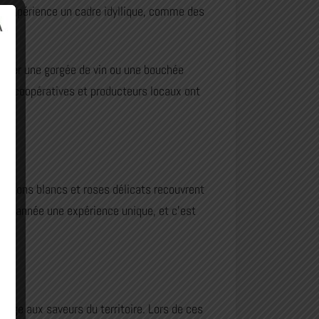
tte expérience un cadre idyllique, comme des
rtager une gorgée de vin ou une bouchée
ses coopératives et producteurs locaux ont
Ses tons blancs et roses délicats recouvrent
que année une expérience unique, et c’est
in.
mage aux saveurs du territoire. Lors de ces