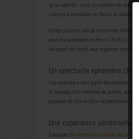
qu’un apéritif : c’est un moment de rencont
champs d’amandiers en fleurs, le résultat e
Cette coutume naît de rencontres informelle
sous les amandiers en fleurs. Au fil du tem
récupéré cet esprit pour organiser des évé
Un spectacle éphémère char
Les amandiers sont parmi les premiers arbre
le paysage d’un manteau de pureté, symboli
pourquoi de plus en plus de personnes cher
Une expérience sensorielle a
Fabriquer
du vermouth au milieu des amandi