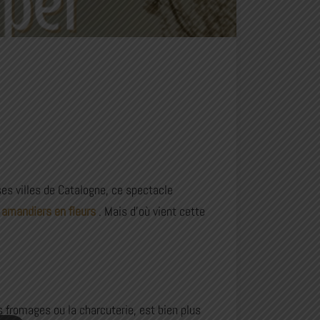
es villes de Catalogne, ce spectacle
 amandiers en fleurs
. Mais d’où vient cette
 fromages ou la charcuterie, est bien plus