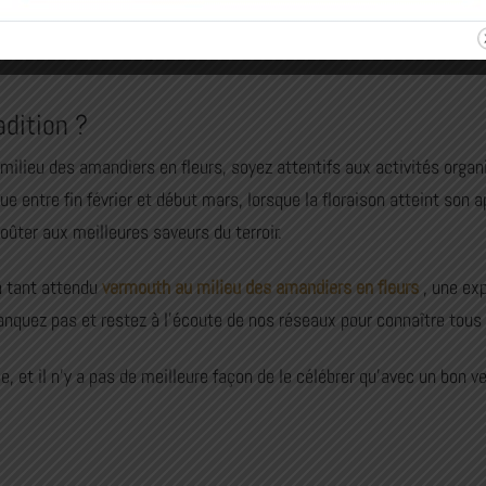
 pain à l’huile d’olive extra vierge, des olives Arbequina ou des f
mouth élaboré de façon traditionnelle.
adition ?
ilieu des amandiers en fleurs, soyez attentifs aux activités organ
ue entre fin février et début mars, lorsque la floraison atteint son
ûter aux meilleures saveurs du terroir.
 tant attendu
vermouth au milieu des amandiers en fleurs
, une exp
anquez pas et restez à l’écoute de nos réseaux pour connaître tous l
, et il n’y a pas de meilleure façon de le célébrer qu’avec un bon v