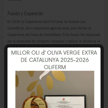
Fusión y Expansión
En 2018, la Cooperativa Sant Fortunat se fusionó con
Castellfruit, otra cooperativa agrícola local, para formar la
Cooperativa del Camp de Castelldans. Esta fusión fue impulsada
por la necesidad de compartir recursos y mejorar la eficiencia en
la producción de aceite de oliva y otros productos agrícolas. La
cooperativa ha seguido creciendo y modernizándose, con planes
para renovar las instalaciones y ampliar las capacidades de
producción en los próximos años (
SomGarrigues
).
OliFERM, un Producto de Calidad
El aceite de oliva virgen extra OliFERM es el producto estrella de
la cooperativa. Elaborado exclusivamente con aceitunas
arbequinas cultivadas por los socios de la cooperativa, OliFERM