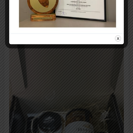
se destaca por su baja acidez (menos de 0,2 grados) y sus
propiedades organolépticas únicas. Este aceite es galardonado
y apreciado en todo el mundo por su calidad superior y su sabor
distintivo, que incluye notas vegetales y una sensación
almendrada al final de la cata (
Tot Lleida
).