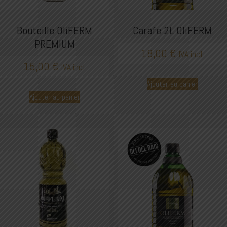
Bouteille OliFERM
Carafe 2L OliFERM
PREMIUM
18,00
€
IVA incl.
15,00
€
IVA incl.
Ajouter au panier
Ajouter au panier