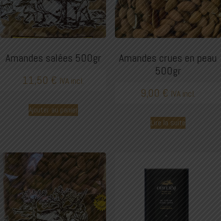
Amandes salées 500gr
Amandes crues en peau
500gr
11,50
€
IVA incl.
9,00
€
IVA incl.
Ajouter au panier
Lire la suite