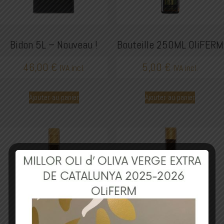
Bidon 5L – Nouveau !
Bouteille 250ML OliFERM
46,00
€
5,00
€
IVA incl.
IVA incl.
Ajouter au panier
Ajouter au panier