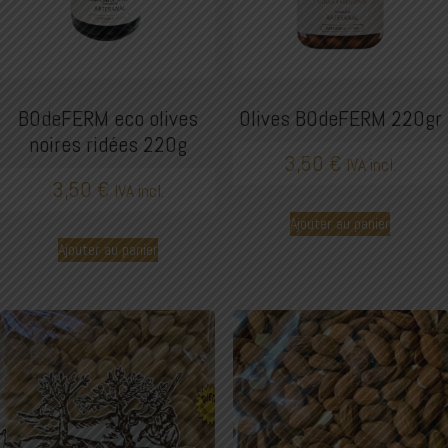
BOdeFERM eco olives
Olives BOdeFERM 220gr
noires ridées 220g
3,50
€
IVA incl.
3,50
€
IVA incl.
Ajouter au panier
Ajouter au panier