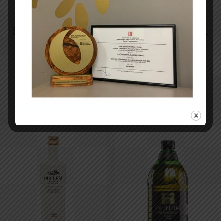
Bouteille de 500ML
Bouteille de 750ML
OliFERM
OliFERM
8,00
€
9,00
€
IVA incl.
IVA incl.
Ajouter au panier
Ajouter au panier