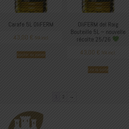
Carafe 5L OliFERM
OliFERM del Raig
Bouteille 5L – nouvelle
43,00
€
IVA incl.
récolte 25/26
43,00
€
IVA incl.
Ajouter au panier
Lire la suite
1
2
→