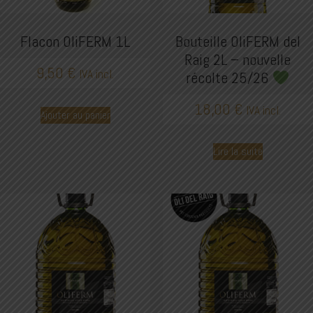
Flacon OliFERM 1L
Bouteille OliFERM del
Raig 2L – nouvelle
9,50
€
IVA incl.
récolte 25/26
18,00
€
IVA incl.
Ajouter au panier
Lire la suite