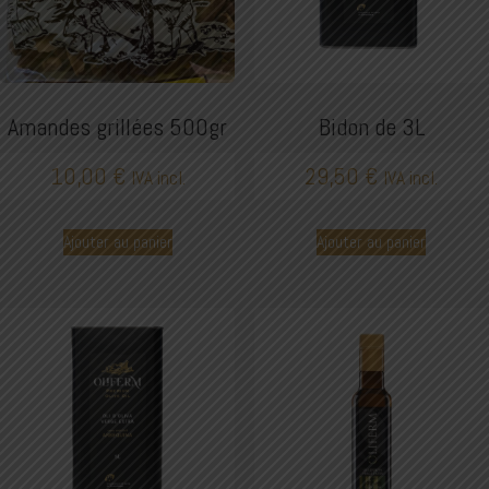
Amandes grillées 500gr
Bidon de 3L
10,00
€
29,50
€
IVA incl.
IVA incl.
Ajouter au panier
Ajouter au panier