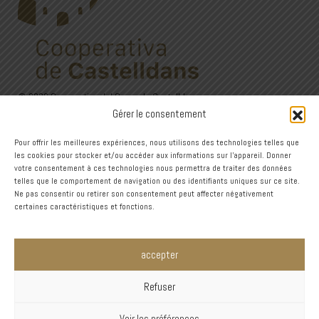
© 2026 Cooperativa del Camp de Castelldans
C/Sant Isidre, 24. 25154 Castelldans (Lleida)
Gérer le consentement
973 12 00 22 - 626 60 27 44
Avís Legal
·
Política de privadesa
·
Política de Cookies
Pour offrir les meilleures expériences, nous utilisons des technologies telles que
les cookies pour stocker et/ou accéder aux informations sur l'appareil. Donner
votre consentement à ces technologies nous permettra de traiter des données
Design
telles que le comportement de navigation ou des identifiants uniques sur ce site.
Ne pas consentir ou retirer son consentement peut affecter négativement
certaines caractéristiques et fonctions.
accepter
Refuser
Català
Español
English
Deutsch
Voir les préférences