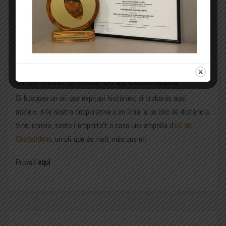
els dinars de festa major. Aquestes vivències no venen d’un
envàs anònim del supermercat. Venen de l’
oli del poble
, el que
ens connecta amb les nostres arrels i ens emociona cada cop
que el tastem.
5) On trobar el millor oli de Castelldans
Si busques un oli que expliqui històries, el trobaràs aquí
mateix. A la nostra cooperativa o en línia, a un clic de distància.
Vine, coneix, tasta i emporta’t a casa una ampolla d’
oli de
Castelldans
, un oli que és molt més que oli.
Prova’l
aquí