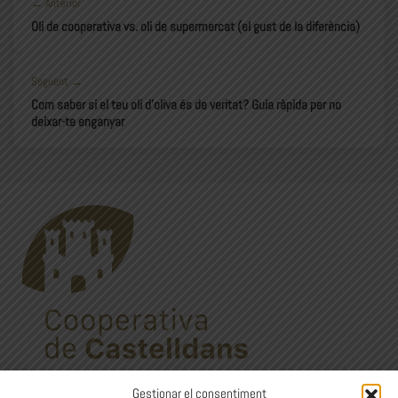
← Anterior
Oli de cooperativa vs. oli de supermercat (el gust de la diferència)
Seguent →
Com saber si el teu oli d’oliva és de veritat? Guia ràpida per no
deixar-te enganyar
© 2026 Cooperativa del Camp de Castelldans
Gestionar el consentiment