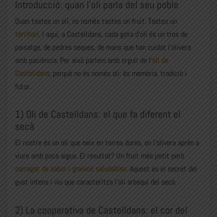
Introducció: quan l’oli parla del seu poble
Quan tastes un oli, no només tastes un fruit. Tastes un
territori
. I aquí, a Castelldans, cada gota d’oli és un tros de
paisatge, de pedres seques, de mans que han cuidat l’olivera
amb paciència. Per això parlem amb orgull de l’
oli de
Castelldans
, perquè no és només oli: és memòria, tradició i
futur.
1) Oli de Castelldans: el que fa diferent el
secà
El nostre és un oli que neix en terres dures, on l’olivera aprèn a
viure amb poca aigua. El resultat? Un fruit més petit però
carregat de sabor i greixos saludables
. Aquest és el secret del
gust intens i viu que caracteritza l’oli arbequí del secà.
2) La cooperativa de Castelldans: el cor del