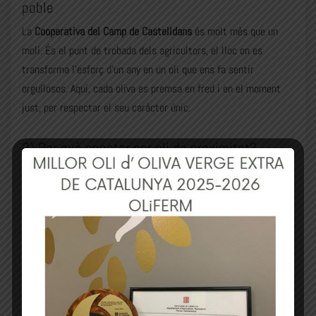
poble
La
Cooperativa del Camp de Castelldans
és molt més que un
molí. És el punt de trobada dels agricultors, el lloc on es
transforma l’esforç d’un any en un oli que ens fa sentir
orgullosos. Aquí, cada oliva es premsa en fred i en el moment
just, per respectar el seu caràcter únic.
3) Per què apostar per oli de proximitat?
Comprar
oli de Castelldans
vol dir molt més que tenir un bon
producte a taula. Vol dir
donar suport al camp
, mantenir viu el
paisatge d’oliveres, assegurar que els joves del poble tinguin
futur i reduir quilòmetres fins al teu plat. És sostenibilitat amb
gust i sentit.
4) Un oli amb ànima que travessa generacions
Molts recordem els àpats de casa dels avis, el pa sucat amb oli,