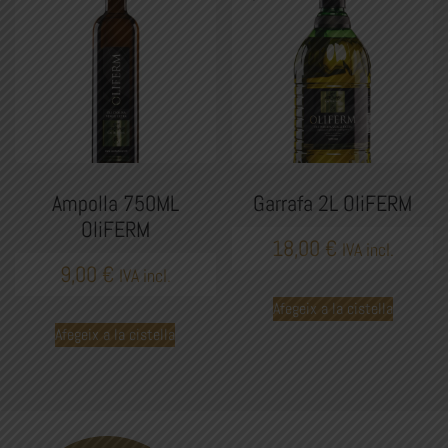
Ampolla 750ML
Garrafa 2L OliFERM
OliFERM
18,00
€
IVA incl.
9,00
€
IVA incl.
Afegeix a la cistella
Afegeix a la cistella