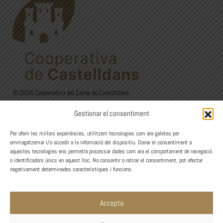
© 2026 Cooperativa del Camp de Castelldans
C/Sant Isidre, 24. 25154 Castelldans (Lleida)
Gestionar el consentiment
973 12 00 22 - 626 60 27 44
Avís Legal
·
Política de privadesa
·
Política de Cookies
Per oferir les millors experiències, utilitzem tecnologies com ara galetes per
emmagatzemar i/o accedir a la informació del dispositiu. Donar el consentiment a
Design
aquestes tecnologies ens permetrà processar dades com ara el comportament de navegació
o identificadors únics en aquest lloc. No consentir o retirar el consentiment, pot afectar
negativament determinades característiques i funcions.
Accepta