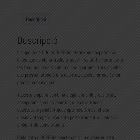
OliFERM
Descripció
Descripció
L’ampolla de 500ml OliFERM ofereix una experiència
única que combina tradició, sabor i salut. Perfecta per a
les famílies, amants de la cuina gourmet i tots aquells
que presten atenció a la qualitat, aquest format és tan
pràctic com exquisit
Aquesta ampolla combina elegància amb practicitat,
assegurant que l’oli mantingui la seva frescor i
qualitats organolèptiques òptimes. A més, el seu
disseny atemporal s’adapta perfectament a qualsevol
ambient de cuina o taula.
Cada gota d’OliFERM aporta sabor i un valor nutritiu