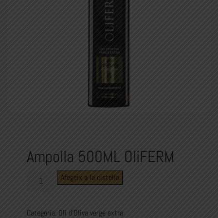
Ampolla 500ML OliFERM
quantitat
Afegeix a la cistella
de
Ampolla
500ML
Categoria:
Oli d'Oliva verge extra