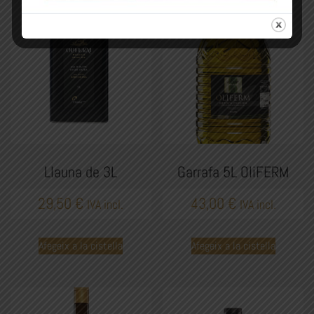
Llauna de 3L
Garrafa 5L OliFERM
29,50
€
43,00
€
IVA incl.
IVA incl.
Afegeix a la cistella
Afegeix a la cistella