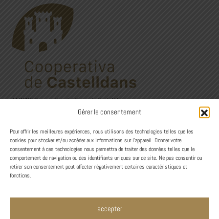
© 2026 Cooperativa del Camp de Castelldans
C/Sant Isidre, 24. 25154 Castelldans (Lleida)
Gérer le consentement
973 12 00 22 - 626 60 27 44
Avís Legal
·
Política de privadesa
·
Política de Cookies
Pour offrir les meilleures expériences, nous utilisons des technologies telles que les
cookies pour stocker et/ou accéder aux informations sur l'appareil. Donner votre
consentement à ces technologies nous permettra de traiter des données telles que le
Design
comportement de navigation ou des identifiants uniques sur ce site. Ne pas consentir ou
retirer son consentement peut affecter négativement certaines caractéristiques et
fonctions.
accepter