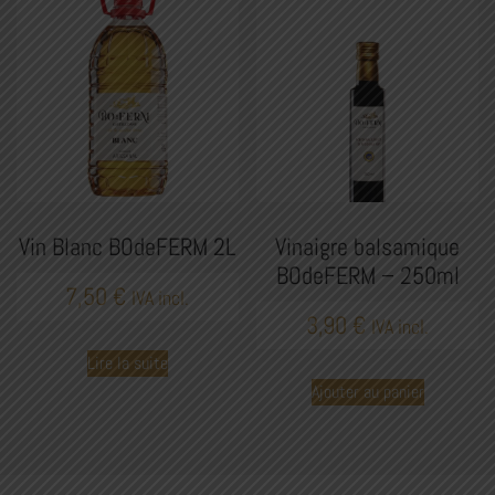
Vin Blanc BOdeFERM 2L
Vinaigre balsamique
BOdeFERM – 250ml
7,50
€
IVA incl.
3,90
€
IVA incl.
Lire la suite
Ajouter au panier