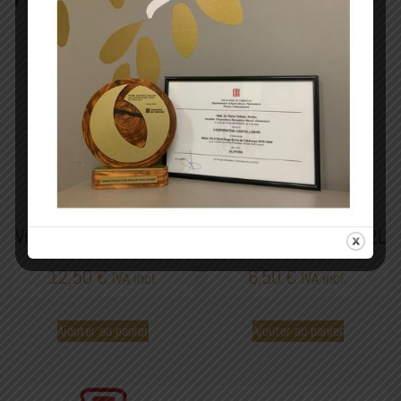
Vin Blanc BOdeFERM 5L
Vin rouge BOdeFERM 2L
12,50
€
6,50
€
IVA incl.
IVA incl.
Ajouter au panier
Ajouter au panier