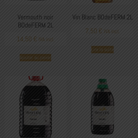
Vermouth noir
Vin Blanc BOdeFERM 2L
BOdeFERM 2L
7,50
€
IVA incl.
14,50
€
IVA incl.
Lire la suite
Ajouter au panier