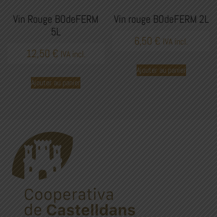
Vin Rouge BOdeFERM
Vin rouge BOdeFERM 2L
5L
6,50
€
IVA incl.
12,50
€
IVA incl.
Ajouter au panier
Ajouter au panier