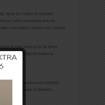
amp, sense els mitjans de transport
veïns per cuinar una cassola amb els
igen a una tradició culinària rica i variada
assola de fang sobre un foc de llenya,
r únic sinó que també fomentava la
erents pobles es reuneixen per competir
s de butà i cassoles de diferents