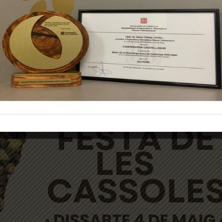
Cuina Catalana es va celebrar al nostre poble
Castelldans
, on el pa
s colles participants es van registrar prèviament i van competir mos
t de Castelldans
en col·laboració amb la Cooperativa de Castelldan
de l’Ajuntament i d’OliFERM. A més, la jornada va estar plena d’acti
ables per als més petits.