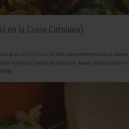
ió en la Cuina Catalana)
dició de la
cuina catalana
. Un dels plats emblemàtics és la cassola 
rs autèntics i l’esperit de comunitat. Aquest article explorarà l’ori
liFERM.