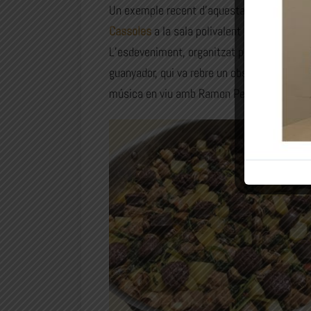
Un exemple recent d’aquesta tradició de la 
Cassoles
a la sala polivalent del poble. Le
L’esdeveniment, organitzat per
l’Ajuntamen
guanyador, qui va rebre un obsequi especial 
música en viu amb
Ramon Pelay
i jocs infl