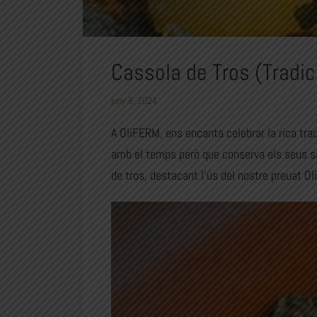
Cassola de Tros (Tradic
juny 8, 2024
A
OliFERM
, ens encanta celebrar la rica tra
amb el temps però que conserva els seus sabo
de tros, destacant l’ús del nostre preuat O