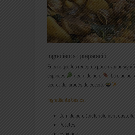
Ingredients i preparació
Encara que les receptes poden variar signi
espinacs
i carn de porc
. La clau per
acurat del procés de cocció.
Ingredients bàsics:
Carn de porc (preferiblement costelle
Patates
Espinacs