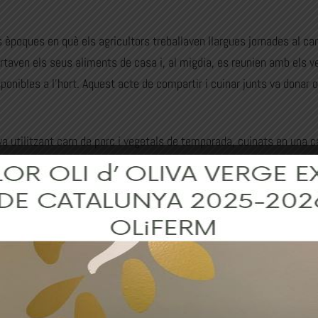
es èpoques en què els agricultors treballaven llargues jornades al c
ortaven els seus aliments de casa i, al migdia, es reunien amb els 
onibles a l’hort. Aquest acte de compartir i cuinar junts va donar or
va utilitzant carn de porc i vegetals de temporada, cuinats en una c
 a «tres peus». Aquesta forma de cuinar no només aportava un sabo
ina catalana
os segueix viva i s’ha adaptat als temps moderns. Les colles de dif
amb la seva recepta particular. Encara que ara s’utilitzen trípode
 d’una bona cassola roman intacta.