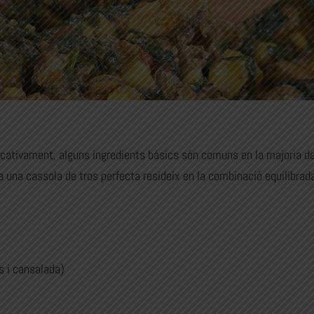
ficativament, alguns ingredients bàsics són comuns en la majoria d
 a una cassola de tros perfecta resideix en la combinació equilibrada
s i cansalada)