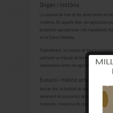
Origen i història
La cassola de tros té les seves arrels en l
moderns. En aquells dies, els agricultors p
productes que portaven i els ingredients disp
en la Cuina Catalana.
Originalment, la cassola de tros es prepara
utilitzant un trípode de ferro conegut com
camaraderia entre els agricultors.
Evolució i tradició actual en la cu
Avui en dia, la tradició de la cassola de tr
sanament en concursos de cassoles, cadascú 
materials, l’essència de compartir i gaudir