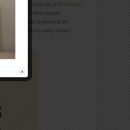
ssat 4 de maig va tenir lloc la
Festa de les
trant les seves millors receptes.
s, va culminar amb la premiació del
vitats per a totes les edats, incloent